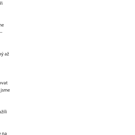
ři
me
 —
ný až
ovat
e jsme
žili
e na