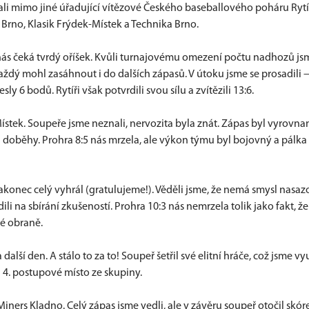
ali mimo jiné úřadující vítězové Českého baseballového poháru Rytí
 Brno, Klasik Frýdek-Místek a Technika Brno.
 nás čeká tvrdý oříšek. Kvůli turnajovému omezení počtu nadhozů js
každý mohl zasáhnout i do dalších zápasů. V útoku jsme se prosadili
 6 bodů. Rytíři však potvrdili svou sílu a zvítězili 13:6.
ístek. Soupeře jsme neznali, nervozita byla znát. Zápas byl vyrovna
i doběhy. Prohra 8:5 nás mrzela, ale výkon týmu byl bojovný a pálka
akonec celý vyhrál (gratulujeme!). Věděli jsme, že nemá smysl nasaz
li na sbírání zkušeností. Prohra 10:3 nás nemrzela tolik jako fakt, ž
né obraně.
alší den. A stálo to za to! Soupeř šetřil své elitní hráče, což jsme vyu
ili 4. postupové místo ze skupiny.
iners Kladno. Celý zápas jsme vedli, ale v závěru soupeř otočil skór