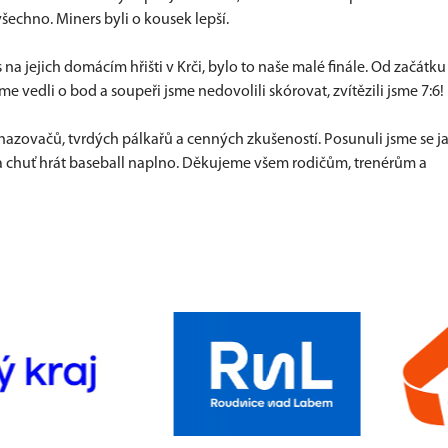
všechno. Miners byli o kousek lepší.
na jejich domácím hřišti v Krči, bylo to naše malé finále. Od začátku
e vedli o bod a soupeři jsme nedovolili skórovat, zvítězili jsme 7:6!
hazovačů, tvrdých pálkařů a cenných zkušeností. Posunuli jsme se j
u a chuť hrát baseball naplno. Děkujeme všem rodičům, trenérům a