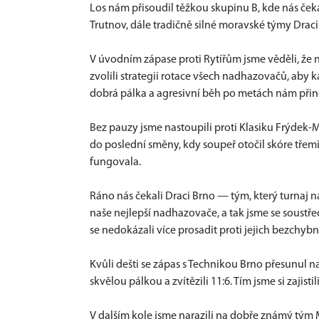
Los nám přisoudil těžkou skupinu B, kde nás ček
Trutnov, dále tradičně silné moravské týmy Draci
V úvodním zápase proti Rytířům jsme věděli, že
zvolili strategii rotace všech nadhazovačů, aby 
dobrá pálka a agresivní běh po metách nám přinesly
Bez pauzy jsme nastoupili proti Klasiku Frýdek-M
do poslední směny, kdy soupeř otočil skóre třem
fungovala.
Ráno nás čekali Draci Brno — tým, který turnaj n
naše nejlepší nadhazovače, a tak jsme se soustředi
se nedokázali více prosadit proti jejich bezchyb
Kvůli dešti se zápas s Technikou Brno přesunul na d
skvělou pálkou a zvítězili 11:6. Tím jsme si zajist
V dalším kole jsme narazili na dobře známý tým M