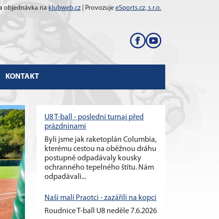
 a objednávka na
klubweb.cz
| Provozuje
eSports.cz, s.r.o.
KONTAKT
U8 T-ball - poslední turnaj před
prázdninami
Byli jsme jak raketoplán Columbia,
kterému cestou na oběžnou dráhu
postupně odpadávaly kousky
ochranného tepelného štítu. Nám
odpadávali...
Naši malí Praotci - zazářili na kopci
Roudnice T-ball U8 neděle 7.6.2026