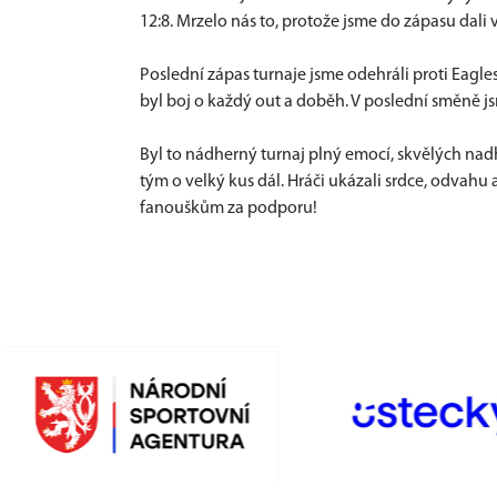
12:8. Mrzelo nás to, protože jsme do zápasu dali 
Poslední zápas turnaje jsme odehráli proti Eagles 
byl boj o každý out a doběh. V poslední směně jsm
Byl to nádherný turnaj plný emocí, skvělých nad
tým o velký kus dál. Hráči ukázali srdce, odvah
fanouškům za podporu!