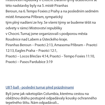
mistrovství republiky v Chocni. Dalšími týmy účastnícími se
této nadstavby byly na 5. místě Piranhas
Beroun, na 6. Tempo Foxies z Prahy a na posledním sedmém
místě Amasoma Příbram, sympatický
tým plný nadšení ze hry. Se všemi týmy se budeme těšit na
odvety v rámci Mistrovství republiky
v Chocni. Turnaj jsme organizovali s podporou města
Roudnice nad Labem a Ústeckého kraje.
Piranhas Beroun – Praotci 2:13, Amasoma Příbram – Praotci
12:13, Eagles Praha – Praotci 12:1,
Praotci – Locos Břeclav 4:14, Praotci – Tempo Foxies 11:10,
Praotci – Pasos Pardubice 3:19
U8 T-ball - poslední turnaj před prázdninami
Byli jsme jak raketoplán Columbia, kterému cestou na
oběžnou dráhu postupně odpadávaly kousky ochranného
tepelného štítu. Nám odpadávali...