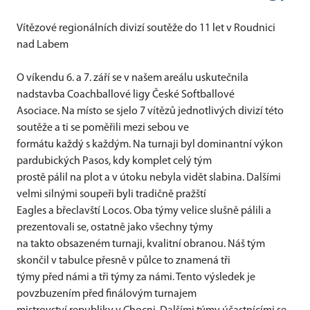
Vítězové regionálních divizí soutěže do 11 let v Roudnici
nad Labem
O víkendu 6. a 7. září se v našem areálu uskutečnila
nadstavba Coachballové ligy České Softballové
Asociace. Na místo se sjelo 7 vítězů jednotlivých divizí této
soutěže a ti se poměřili mezi sebou ve
formátu každý s každým. Na turnaji byl dominantní výkon
pardubických Pasos, kdy komplet celý tým
prostě pálil na plot a v útoku nebyla vidět slabina. Dalšími
velmi silnými soupeři byli tradičně pražští
Eagles a břeclavští Locos. Oba týmy velice slušně pálili a
prezentovali se, ostatně jako všechny týmy
na takto obsazeném turnaji, kvalitní obranou. Náš tým
skončil v tabulce přesně v půlce to znamená tři
týmy před námi a tři týmy za námi. Tento výsledek je
povzbuzením před finálovým turnajem